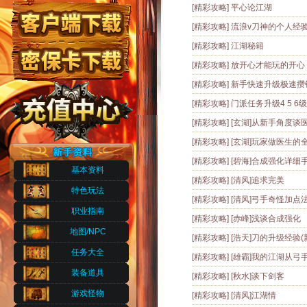
[精彩攻略]
平心论江湖
[精彩攻略]
流浪v刀神的个人经
[精彩攻略]
江湖秘籍
[精彩攻略]
放开心才能玩的开心
[精彩攻略]
新手快速升级极速攒钱
[精彩攻略]
门派任务升级4 5 6
[精彩攻略]
[玄湖]从新手角度谈
[精彩攻略]
[玄湖]玩家做医生的
[精彩攻略]
[碧海]合成强化详细
基本资料
[精彩攻略]
[清风]追求完美
特色玩法
[精彩攻略]
[清风]弓手奇怪加点
职业指南
[精彩攻略]
[赤峰]浅谈合成强化
地图/NPC
[精彩攻略]
[浩天]刀的升级经验(新
任务大全
[精彩攻略]
[雄霸]我的江湖从弓
装备道具
[精彩攻略]
[秋水]谈下剑客
游戏怪物
[精彩攻略]
[清风]江湖情