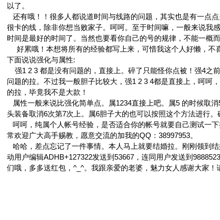
以了。
还有哦！！很多人都说道时间与线路的问题，其实也是有一点点
很卡的线，除非你想当败家子。呵呵。至于时间嘛，一般来说我感
时间是最好的时间了。当然也要看你自己的号的规律，不能一概
好累哦！本想将所有的经验都写上来，可惜我这个人好懒，不喜
下面说说强化与属性:
强1 2 3 都是没有问题的，直接上。碎了只能怪你点被！强4之
问题的拉。不过我一般胆子比较大，强1 2 3 4都是直接上，呵
的拉，毕竟我不是大款！
属性一般来说比强化简单点。属1234直接上吧。属5 的时候取
头装备取消6次第7次上。属6胆子大的也可以按照这个方法进行。
呵呵，纯属个人帐号经验，是否适合你的帐号就要自己测试一下
常欢迎广大高手赐教，愿意交流的加我的QQ：38997953。
哈哈，差点忘记了一件事情。本人马上就要结婚拉。刚刚领到结婚证
动用户编辑ADHB+127322发送到53667，连同用户发送到988
们哦，多多送红包，^_^。我跟亲爱的老婆，魅力女人感谢大家！