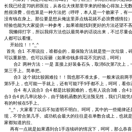
长我已经是70的邪医拉，从各位大侠那里学来的经验心得加上无
然很浪费，但也算是一种方法把（呼呼，本人是一个败家子，有
没有钱在身上。那位要是想从俺这里弄点钱花就不必浪费感情拉
经验也能为大家提供一种参考，如果谁能找到更好的方法还望不
我懒得打字，所以我得方法也以最简单的话说出来，不过尽量会
人都可以看懂。
开始拉！！^_^
首先 合1 不用说拉，谁都会的，最保险方法就是垫一次垃圾，
可以重新垫。也可以应砸（如果你钱多得花不完的话，呵呵）
合2 两种方法：一是 直接上好装备石头，取消6次第7次上，一
第三手上。简单把。
合3 这个就比较困难拉！！我也那不准太多。一般来说前两手
第5手上，也可能一手就上，还有可能7手9手都不上，呵呵，看你
合4 有人说合3 合4 都是比较困难的，也有人说合3难，合4
合3 合4 的几率比较小，由于随机函数的无法预见性，我们只能
有的时候在5手上。
^_^，大家看了以后不知道明不明白。呵呵，其中的一些规律还
现，不管合第几手。成功机会最大的往往是在单数合成上，也就是3 5
家都知道的拉、
再有一点就是如果遇到合1手连续碎的情况下，呵呵，那么恭喜你