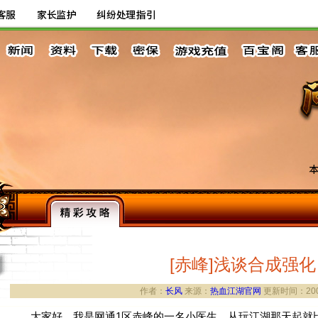
[赤峰]浅谈合成强化
作者：
长风
来源：
热血江湖官网
更新时间：2007
大家好，我是网通1区赤峰的一名小医生。从玩江湖那天起就