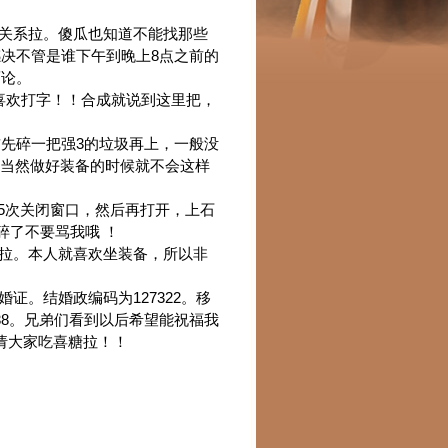
关系拉。傻瓜也知道不能找那些
决不管是谁下午到晚上8点之前的
而论。
欢打字！！合成就说到这里把，
前先碎一把强3的垃圾再上，一般没
呵，当然做好装备的时候就不会这样
消5次关闭窗口，然后再打开，上石
碎了不要骂我哦 ！
拉。本人就喜欢坐装备，所以非
。结婚政编码为127322。移
85238。兄弟们看到以后希望能祝福我
请大家吃喜糖拉！！