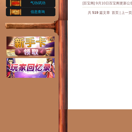
气功/武功
[百宝阁]
9月10日百宝阁更新公
信息查询
共
519
篇文章
首页
|
上一页