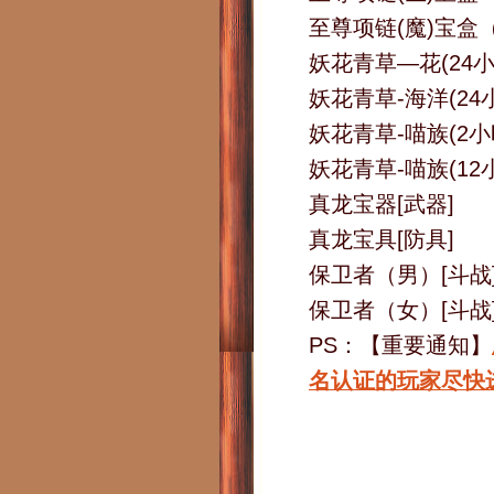
至尊项链(魔)宝盒
妖花青草—花(24小
妖花青草-海洋(24
妖花青草-喵族(2小
妖花青草-喵族(12
真龙宝器[武器]
真龙宝具[防具]
保卫者（男）[斗战
保卫者（女）[斗战
PS：【重要通知】
名认证的玩家尽快