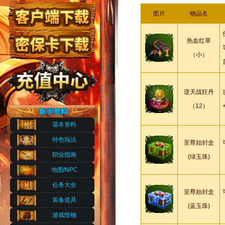
图片
物品名
热血红草
（小）
逆天战狂丹
（12）
基本资料
特色玩法
至尊始封盒
职业指南
(绿玉珠)
地图/NPC
任务大全
至尊始封盒
装备道具
(蓝玉珠)
游戏怪物