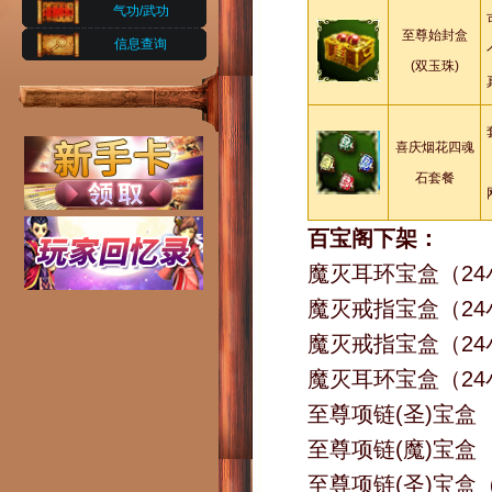
气功/武功
至尊始封盒
信息查询
(双玉珠)
喜庆烟花四魂
石套餐
百宝阁下架：
魔灭耳环宝盒（2
魔灭戒指宝盒（2
魔灭戒指宝盒（24
魔灭耳环宝盒（24
至尊项链(圣)宝盒
至尊项链(魔)宝盒
至尊项链(圣)宝盒