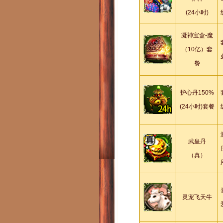
(24小时)
凝神宝盒-魔
（10亿）套
餐
护心丹150%
(24小时)套餐
武皇丹
（真）
灵宠飞天牛