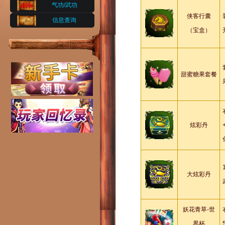
气功/武功
侠客行囊
信息查询
（宝盒）
甜蜜糖果套餐
炫彩丹
大炫彩丹
妖花青草-世
界杯