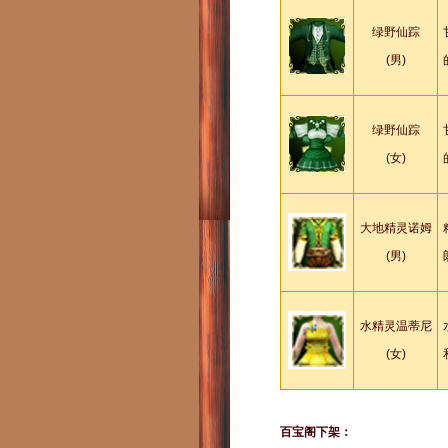
绿野仙踪
(男)
绿野仙踪
(女)
大地精灵诺姆
(男)
水精灵温蒂尼
(女)
百宝阁下架：