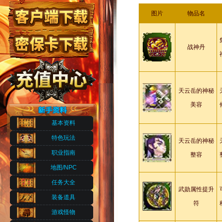
图片
物品名
战神丹
天云岳的神秘
美容
基本资料
特色玩法
天云岳的神秘
职业指南
整容
地图/NPC
任务大全
武勋属性提升
装备道具
符
游戏怪物