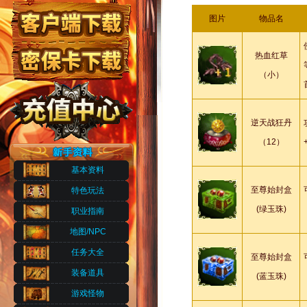
图片
物品名
热血红草
（小）
逆天战狂丹
（12）
基本资料
至尊始封盒
特色玩法
(绿玉珠)
职业指南
地图/NPC
任务大全
至尊始封盒
装备道具
(蓝玉珠)
游戏怪物