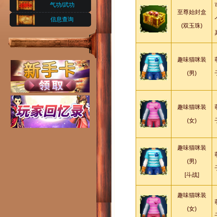
气功/武功
至尊始封盒
信息查询
(双玉珠)
趣味猫咪装
(男)
趣味猫咪装
(女)
趣味猫咪装
(男)
[斗战]
趣味猫咪装
(女)