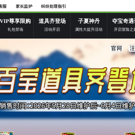
VIP尊享限购
道具齐登场
子夏神丹
夺宝奇遇
礼包登场
活动开启
属性大提升活动
开启冒险之