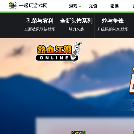
孔荣与宥利
全新头饰系列
蛇与争锋
全新披风联袂登场
魅力来袭
升级限购礼包登场