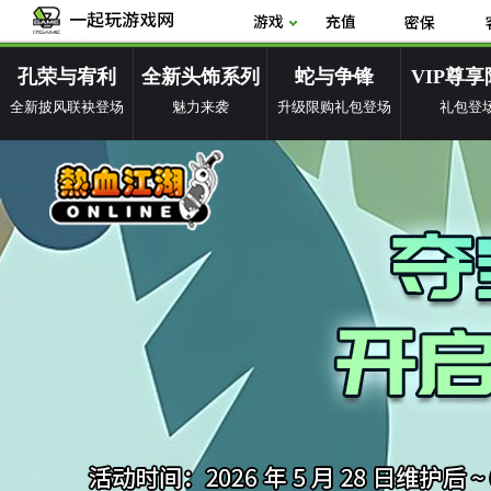
孔荣与宥利
全新头饰系列
蛇与争锋
VIP尊
全新披风联袂登场
魅力来袭
升级限购礼包登场
礼包登