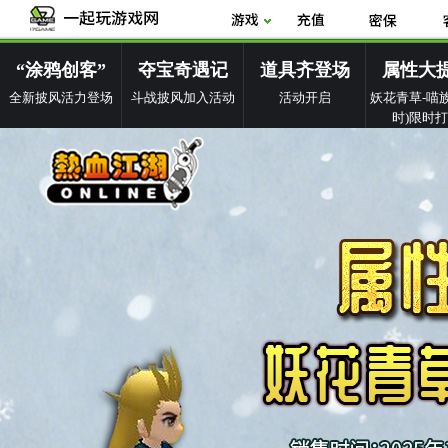
“涂鸦创客”
夺宝奇遇记
道具齐登场
属性大
全新披风活力登场
斗战披风加入活动
活动开启
妖花青草-喵族
时)限时