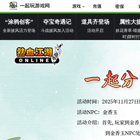
“涂鸦创客”
夺宝奇遇记
道具齐登场
属性大
全新披风活力登场
斗战披风加入活动
活动开启
妖花青草-喵族
时)限时