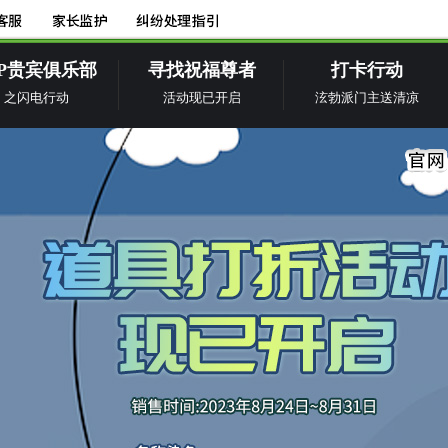
IP贵宾俱乐部
寻找祝福尊者
打卡行动
之闪电行动
活动现已开启
泫勃派门主送清凉