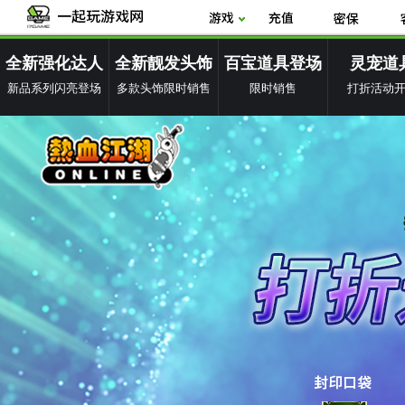
全新强化达人
全新靓发头饰
百宝道具登场
灵宠道
新品系列闪亮登场
多款头饰限时销售
限时销售
打折活动