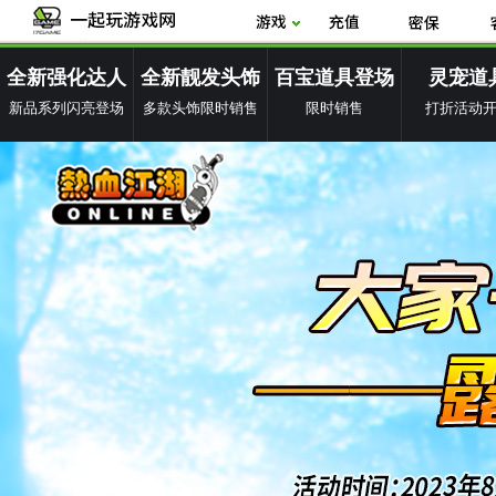
全新强化达人
全新靓发头饰
百宝道具登场
灵宠道
新品系列闪亮登场
多款头饰限时销售
限时销售
打折活动