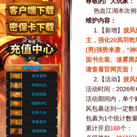
尊敬的广大玩家：
热血江湖本次例
维护内容：
1.【新增】
披风
主，强化20凤羽乾
(男)强势来袭，“
面书生装、迷雾黑
请查看官网页面！
基本资料
2.【活动】
披风
特色玩法
活动时间：2026年
职业指南
活动期间内，单个
地图/NPC
风包裹达到一定数
任务大全
包裹为1个统计数
装备道具
累计开启
188
个：
游戏怪物