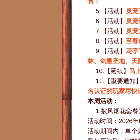
售！
5.【活动】
灵宠
6.【活动】
灵宠
7.【活动】
灵宠
8.【活动】
至尊
9.【活动】
花亭
林、剑皇圣地、天
10.【延续】
马
11.【重要通知
名认证的玩家尽快
本周活动：
1.披风烟花套
活动时间：2026年
活动期间内，单个