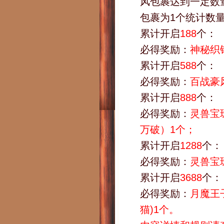
风包裹达到一定数
包裹为1个统计数
累计开启
188
个：
必得奖励：
神秘织
累计开启
588
个：
必得奖励：
百战豪
累计开启
888
个：
必得奖励：
灵兽宝
万破）1个；
累计开启
1288
个：
必得奖励：
灵兽宝珠
累计开启
3688
个：
必得奖励：
月魔王
猫)1个。