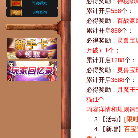
必得奖励：
神秘织
气功/武功
累计开启
588
个：
信息查询
必得奖励：
百战豪
累计开启
888
个：
必得奖励：
灵兽宝
万破）1个；
累计开启
1288
个：
必得奖励：
灵兽宝珠
累计开启
3688
个：
必得奖励：
月魔王
猫)1个。
内容详情和规则请
3.【活动】
[限
4.【新增】
百宝