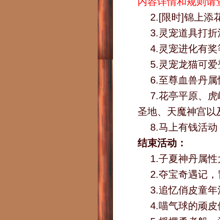
内容详情和规则请
2.[限时]锦
3.灵宠道具打
4.灵宠进化有
5.灵宠龙猫可
6.至尊血兽丹
7.花亭平原、
圣地、天魔神宫以
8.马上有钱活
结束活动：
1.子夏神丹属
2.夺宝奇遇记
3.追忆俏皮童年
4.喵气球的顽