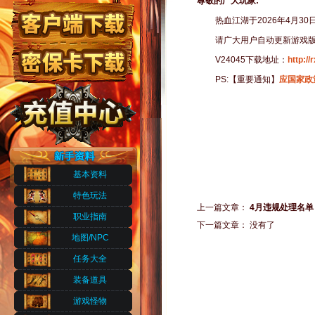
尊敬的广大玩家:
热血江湖于2026年4月30
请广大用户自动更新游戏
V24045下载地址：
http:/
PS:【重要通知】
应国家政
基本资料
特色玩法
上一篇文章：
4月违规处理名单
职业指南
下一篇文章： 没有了
地图/NPC
任务大全
装备道具
游戏怪物