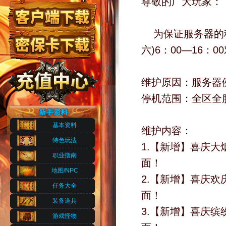
尊敬的广大玩家：
为保证服务器的稳
六)6：00—16
维护原因：服务器
停机范围：全区全
基本资料
维护内容：
特色玩法
1.【新增】喜庆
职业指南
面！
地图/NPC
2.【新增】喜庆
任务大全
面！
装备道具
3.【新增】喜庆
游戏怪物