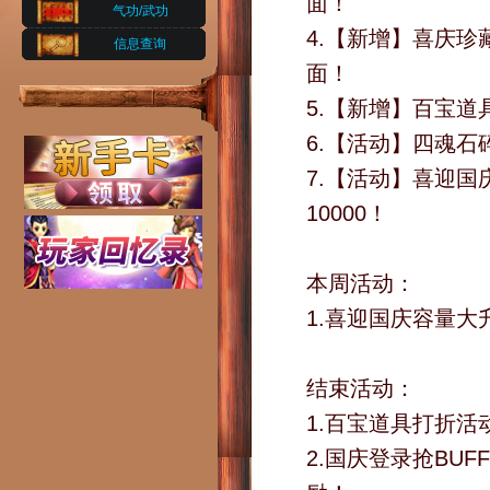
面！
气功/武功
4.【新增】喜庆
信息查询
面！
5.【新增】百宝
6.【活动】四魂
7.【活动】喜迎国
10000！
本周活动：
1.喜迎国庆容量大
结束活动：
1.百宝道具打折
2.国庆登录抢BU