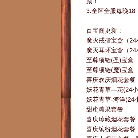
励！
3.全区全服每晚18
百宝阁更新：
魔灭戒指宝盒（24
魔灭耳环宝盒（24
至尊项链(圣)宝盒
至尊项链(魔)宝盒
喜庆欢庆烟花套餐
妖花青草—花(24小
妖花青草-海洋(24
甜蜜糖果套餐
喜庆珍藏烟花套餐
喜庆缤纷烟花套餐