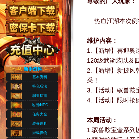
尊敬的广大玩家：
热血江湖本次例
维护内容：
1.【新增】喜迎奥
120级武勋装以
2.【新增】新披
基本资料
采！
特色玩法
3.【活动】驭兽
职业指南
4.【活动】限时
地图/NPC
任务大全
本周活动：
装备道具
1.驭兽鞍宝盒系列
游戏怪物