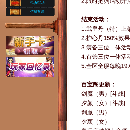
2.限时抢购活动开
气功/武功
信息查询
结束活动：
1.武皇丹（特）上
2.护心丹150%效
3.装备三位一体
4.首饰三位一体活
5.全区全服每晚19
百宝阁更新：
剑魔（男）[斗战]
夕颜（女）[斗战]
剑魔（男）
夕颜（女）