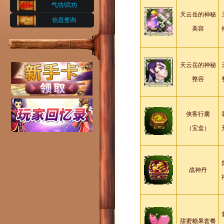
气功/武功
天云岳的神秘
信息查询
美容
天云岳的神秘
整容
侠客行囊
（宝盒）
战神丹
甜蜜糖果套餐