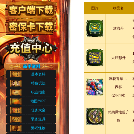
图片
物品名
炫彩丹
大炫彩丹
基本资料
妖花青草-世
特色玩法
界杯
职业指南
(24小时)
地图/NPC
任务大全
武勋属性提升
装备道具
符
游戏怪物