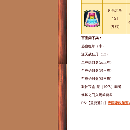
闪烁之星
（女）
[斗战]
百宝阁下架：
热血红草（小）
逆天战狂丹（12）
至尊始封盒(蓝玉珠)
至尊始封盒(绿玉珠)
至尊始封盒(双玉珠)
凝神宝盒-魔（10亿）套餐
修炼之门入场券套餐
PS:【重要通知】
应国家政策要